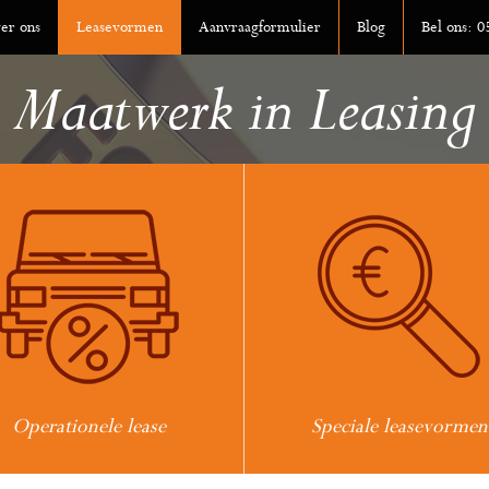
er ons
Leasevormen
Aanvraagformulier
Blog
Bel ons: 
Maatwerk in Leasing
Operationele lease
Speciale leasevormen