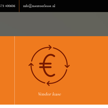
0573 400606
info@mentoorlease.nl
Vendor lease