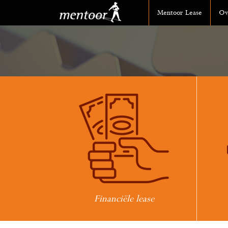
Mentoor Lease
Ov
Financiële lease