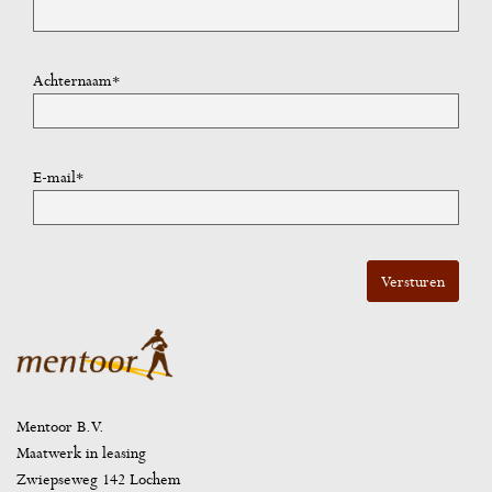
Achternaam*
E-mail*
Mentoor B.V.
Maatwerk in leasing
Zwiepseweg 142 Lochem