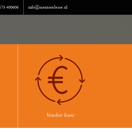
0573 400606
info@mentoorlease.nl
Vendor lease