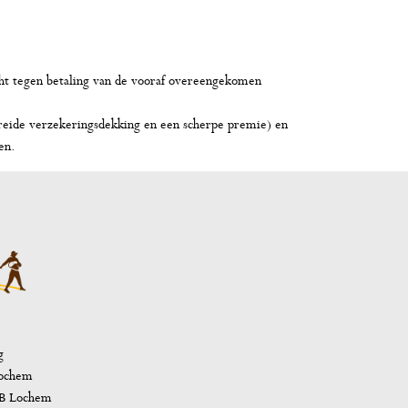
recht tegen betaling van de vooraf overeengekomen
breide verzekeringsdekking en een scherpe premie) en
en.
g
Lochem
AB Lochem