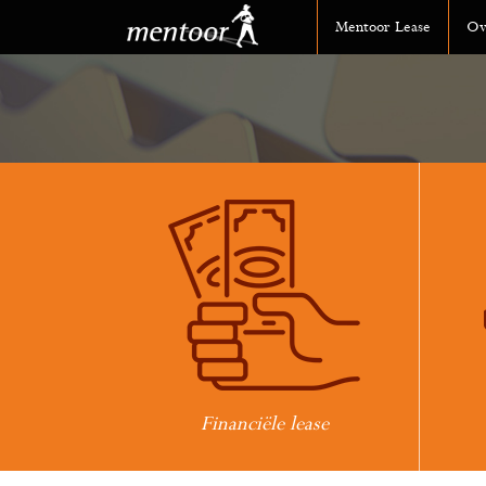
Mentoor Lease
Ov
Financiële lease