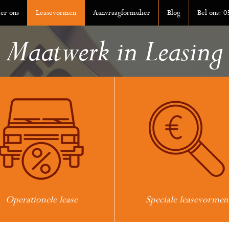
er ons
Leasevormen
Aanvraagformulier
Blog
Bel ons: 
Maatwerk in Leasing
Operationele lease
Speciale leasevormen