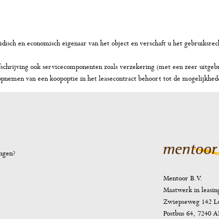
juridisch en economisch eigenaar van het object en verschaft u het gebruiks
fschrijving ook servicecomponenten zoals verzekering (met een zeer uitge
pnemen van een koopoptie in het leasecontract behoort tot de mogelijkhed
ingen?
Mentoor B.V.
Maatwerk in leasin
Zwiepseweg 142 
Postbus 64, 7240 