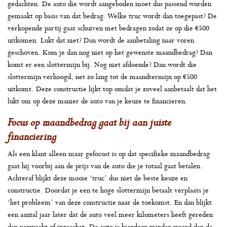
gedachten. De auto die wordt aangeboden moet dus passend worden
gemaakt op basis van dat bedrag. Welke truc wordt dan toegepast? De
verkopende partij gaat schuiven met bedragen zodat ze op die €500
uitkomen. Lukt dat niet? Dan wordt de aanbetaling naar voren
geschoven. Kom je dan nog niet op het gewenste maandbedrag? Dan
komt er een slottermijn bij. Nog niet afdoende? Dan wordt die
slottermijn verhoogd, net zo lang tot de maandtermijn op €500
uitkomt. Deze constructie lijkt top omdat je zoveel aanbetaalt dat het
lukt om op deze manier de auto van je keuze te financieren.
Focus op maandbedrag gaat bij aan juiste
financiering
Als een klant alleen maar gefocust is op dat specifieke maandbedrag
gaat hij voorbij aan de prijs van de auto die je totaal gaat betalen.
Achteraf blijkt deze mooie ‘truc’ dus niet de beste keuze en
constructie. Doordat je een te hoge slottermijn betaalt verplaats je
‘het probleem’ van deze constructie naar de toekomst. En dan blijkt
een aantal jaar later dat de auto veel meer kilometers heeft gereden
dan verwacht of ingeschat. De auto is hierdoor minder waard dan de